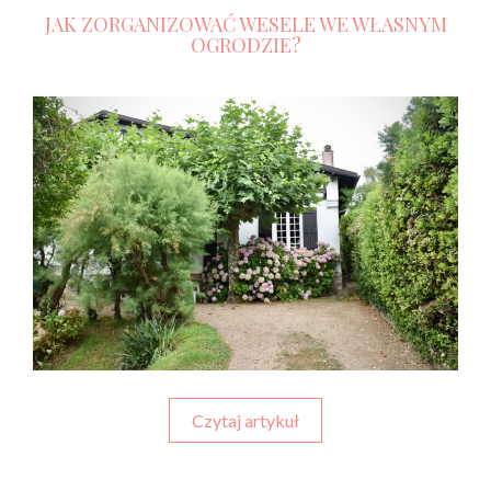
JAK ZORGANIZOWAĆ WESELE WE WŁASNYM
OGRODZIE?