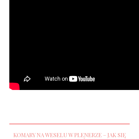
KOMARY NA WESELU W PLENERZE – JAK SIĘ