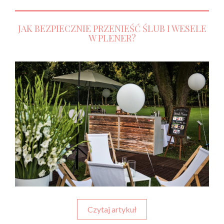
JAK BEZPIECZNIE PRZENIEŚĆ ŚLUB I WESELE
W PLENER?